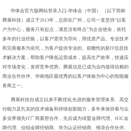
华体会官方版网站登录入口-华体会（中国） （以下简称
腾展科技）成立于2013年，总部在广州，公司一直坚持“以客
户为中心，服务只有起点，满意没有终点”为企业使命，依托
多年的行业经验，以客户需求为导向，用优质产品、专业技术
和完善服务为依托，为客户提供专业的、前瞻性的新IT信息技
术解决方案，帮助客户降低运营成本，提高生产效率，快速应
对市场变化，发挥竞争优势。腾展信息已成为业内值得信赖的
商业合作伙伴、华南地区最优秀的以客户体验为中心的智能服
务商之一。
腾展科技自成立以来不断优化先进的服务管理体系、高交
付能力及扎实的技术储备和持续创新能力，多年来保持着与众
多业界领先IT厂商紧密合作，先后成为绿盟金牌代理、H3C金
牌代理、信锐金牌经销商、华为认证经销商、维谛合作伙伴、