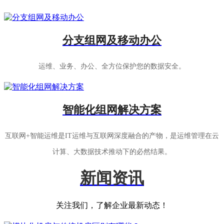
分支组网及移动办公
运维、业务、办公、全方位保护您的数据安全。
智能化组网解决方案
互联网+智能运维是IT运维与互联网深度融合的产物，是运维管理在云
计算、大数据技术推动下的必然结果。
新闻资讯
关注我们，了解企业最新动态！