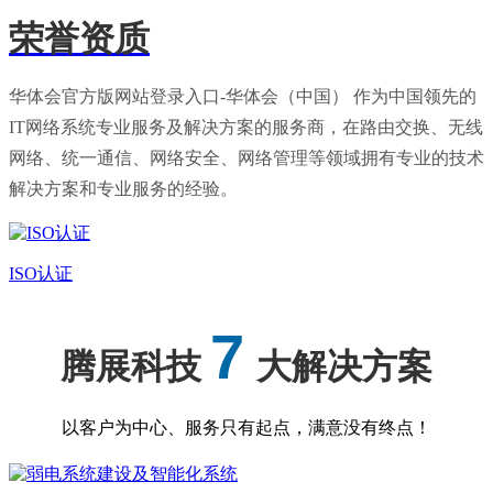
荣誉资质
华体会官方版网站登录入口-华体会（中国） 作为中国领先的
IT网络系统专业服务及解决方案的服务商，在路由交换、无线
网络、统一通信、网络安全、网络管理等领域拥有专业的技术
解决方案和专业服务的经验。
ISO认证
7
腾展科技
大解决方案
以客户为中心、服务只有起点，满意没有终点！