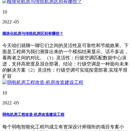
10
2022
-05
模块化机房与传统机房区别有哪些？
今天咱们就聊一聊它们之间的灵活性及可靠性和节能效果。下
面是工程师为我们测算出来的一个模拟结果显示。话不多说，
看两者之间的对比。（1）灵活性：行级空调匹配数据中心演
进，支持高密度及混合部署。结论：行级空调是一种面向未来
的解决方案（2）灵活性：行级空调可实现按需部署,实现平滑
扩容
10
2022
-05
弱电机房工程改造-机房改造建设工程
每个弱电智能化工程均成立有资深设计师领衔的项目专案小