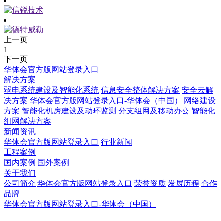
上一页
1
下一页
华体会官方版网站登录入口
解决方案
弱电系统建设及智能化系统
信息安全整体解决方案
安全云解
决方案
华体会官方版网站登录入口-华体会（中国） 网络建设
方案
智能化机房建设及动环监测
分支组网及移动办公
智能化
组网解决方案
新闻资讯
华体会官方版网站登录入口
行业新闻
工程案例
国内案例
国外案例
关于我们
公司简介
华体会官方版网站登录入口
荣誉资质
发展历程
合作
品牌
华体会官方版网站登录入口-华体会（中国）