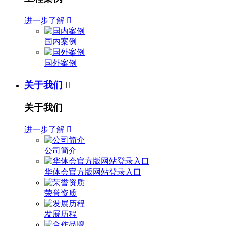
进一步了解

国内案例
国外案例
关于我们

关于我们
进一步了解

公司简介
华体会官方版网站登录入口
荣誉资质
发展历程