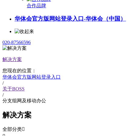
合作品牌
华体会官方版网站登录入口-华体会（中国）
020-87566596
解决方案
您现在的位置：
华体会官方版网站登录入口
/
关于BOSS
/
分支组网及移动办公
解决方案
全部分类
