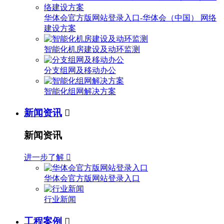
华体会官方版网站登录入口-华体会（中国） 网络
建设方案
智能化机房建设及动环监测
分支组网及移动办公
智能化组网解决方案
新闻资讯

新闻资讯
进一步了解

华体会官方版网站登录入口
行业新闻
工程案例
